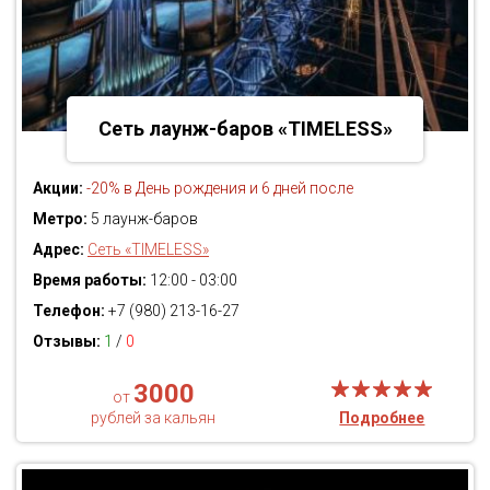
Сеть лаунж-баров «TIMELESS»
Акции:
-20% в День рождения и 6 дней после
Метро:
5 лаунж-баров
Адрес:
Сеть «TIMELESS»
Время работы:
12:00 - 03:00
Телефон:
+7 (980) 213-16-27
Отзывы:
1
/
0
3000
от
рублей за кальян
Подробнее