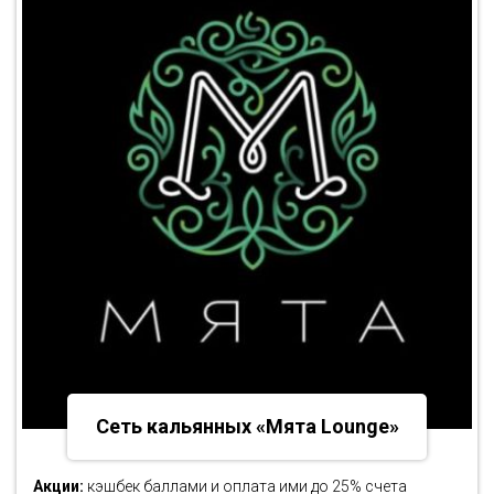
Сеть кальянных «Мята Lounge»
Акции:
кэшбек баллами и оплата ими до 25% счета