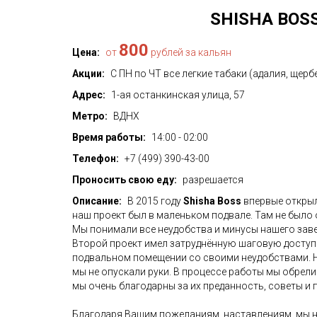
SHISHA BOS
800
Цена:
от
рублей за кальян
Акции:
С ПН по ЧТ все легкие табаки (адалия, щербе
Адрес:
1-ая останкинская улица, 57
Метро:
ВДНХ
Время работы:
14:00 - 02:00
Телефон:
+7 (499) 390-43-00
Проносить свою еду:
разрешается
Описание:
В 2015 году
Shisha Boss
впервые открыл
наш проект был в маленьком подвале. Там не было 
Мы понимали все неудобства и минусы нашего заве
Второй проект имел затруднённую шаговую доступн
подвальном помещении со своими неудобствами. Н
мы не опускали руки. В процессе работы мы обрели
мы очень благодарны за их преданность, советы и
Благодаря Вашим пожеланиям, наставлениям, мы н