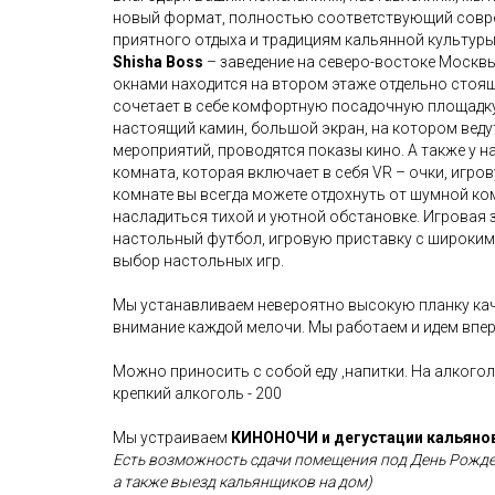
новый формат, полностью соответствующий совр
приятного отдыха и традициям кальянной культуры
Shisha Boss
– заведение на северо-востоке Москв
окнами находится на втором этаже отдельно стоящ
сочетает в себе комфортную посадочную площадк
настоящий камин, большой экран, на котором вед
мероприятий, проводятся показы кино. А также у н
комната, которая включает в себя VR – очки, игров
комнате вы всегда можете отдохнуть от шумной ко
насладиться тихой и уютной обстановке. Игровая 
настольный футбол, игровую приставку с широким
выбор настольных игр.
Мы устанавливаем невероятно высокую планку каче
внимание каждой мелочи. Мы работаем и идем впер
Можно приносить с собой еду ,напитки. На алкогол
крепкий алкоголь - 200
Мы устраиваем
КИНОНОЧИ и дегустации кальяно
Есть возможность сдачи помещения под День Рожден
а также выезд кальянщиков на дом)