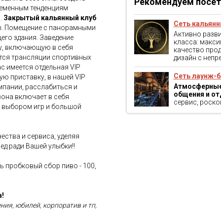
Рекомендуем посет
еменным тенденциям
.
Закрытый кальянный клуб
Сеть кальянн
ы. Помещение с панорамными
Активно разв
его здания. Заведение
класса: макси
у, включающую в себя
качество прод
утся трансляции спортивных
дизайн с неп
ас имеется отдельная VIP
Сеть лаунж-б
ую приставку, в нашей VIP
Атмосферные
мпании, расслабиться и
общения и от
зона включает в себя
сервис, роско
 выбором игр и большой
ства и сервиса, уделяя
ед ради Вашей улыбки!!
ь пробковый сбор пиво - 100,
в!
ия, юбилей, корпоратив и тп,