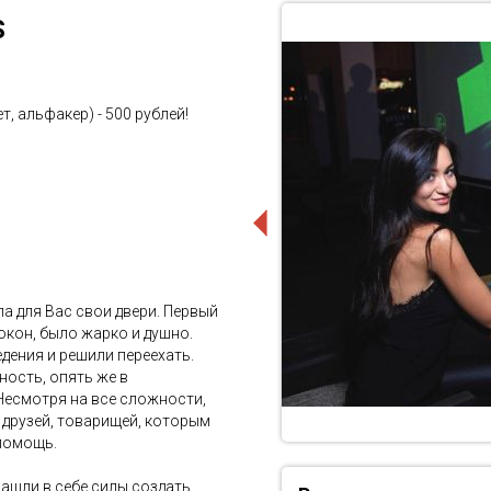
S
т, альфакер) - 500 рублей!
а для Вас свои двери. Первый
окон, было жарко и душно.
дения и решили переехать.
ость, опять же в
есмотря на все сложности,
 друзей, товарищей, которым
 помощь.
ашли в себе силы создать