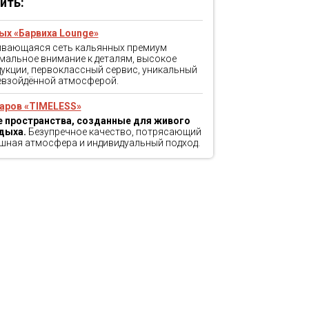
ить:
ых «Барвиха Lounge»
ивающаяся сеть кальянных премиум
мальное внимание к деталям, высокое
укции, первоклассный сервис, уникальный
ревзойдённой атмосферой.
аров «TIMELESS»
 пространства, созданные для живого
дыха.
Безупречное качество, потрясающий
шная атмосфера и индивидуальный подход.