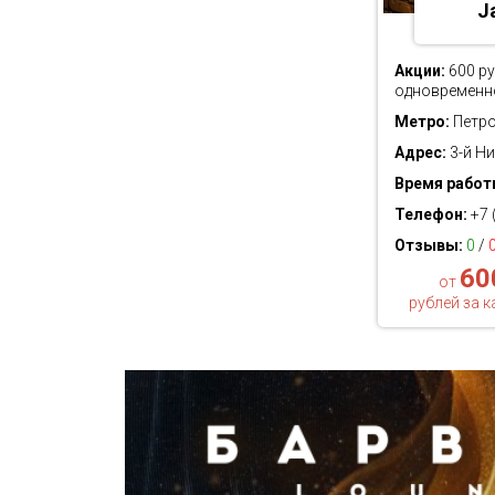
J
Акции:
600 ру
одновременно
Метро:
Петро
Адрес:
3-й Ни
Время работ
Телефон:
+7 
Отзывы:
0
/
60
от
рублей за 