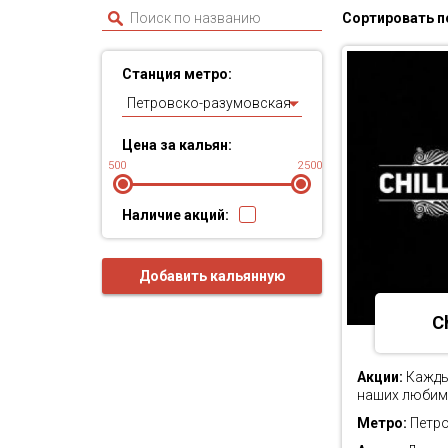
Сортировать п
Станция метро:
Петровско-разумовская
Цена за кальян:
500
2500
Наличие акций:
Добавить кальянную
Ch
Акции:
Каждый
наших любим
Метро:
Петро