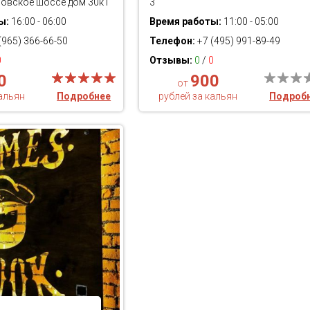
овское шоссе дом 30к1
3
ы:
16:00 - 06:00
Время работы:
11:00 - 05:00
(965) 366-66-50
Телефон:
+7 (495) 991-89-49
0
Отзывы:
0
/
0
0
900
от
кальян
Подробнее
рублей за кальян
Подроб