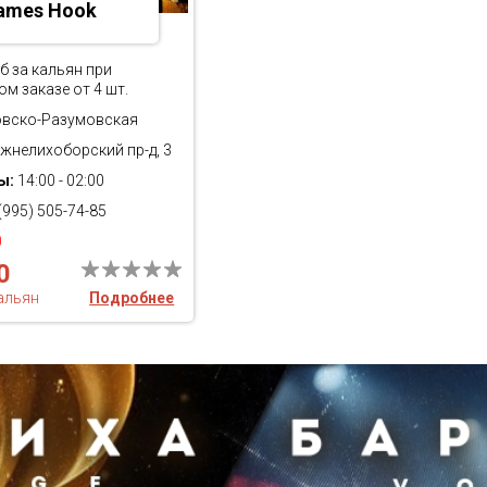
ames Hook
б за кальян при
м заказе от 4 шт.
вско-Разумовская
жнелихоборский пр-д, 3
ы:
14:00 - 02:00
(995) 505-74-85
0
0
кальян
Подробнее