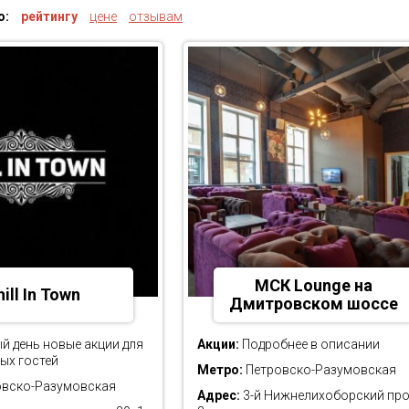
о:
рейтингу
цене
отзывам
МСК Lounge на
ill In Town
Дмитровском шоссе
 день новые акции для
Акции:
Подробнее в описании
ых гостей
Метро:
Петровско-Разумовская
вско-Разумовская
Адрес:
3-й Нижнелихоборский про