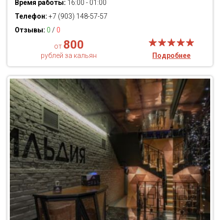
Время работы:
16:00 - 01:00
Телефон:
+7 (903) 148-57-57
Отзывы:
0
/
0
800
от
рублей за кальян
Подробнее