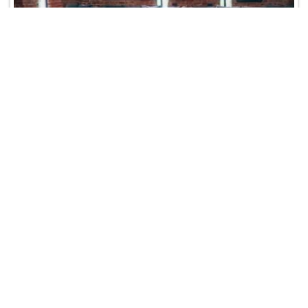
ШИШКА LOUNGE Маяковская
Акции:
акция для новых гостей
Метро:
Маяковская
Адрес:
Благовещенский пер., д. 1А
Время работы:
13:00 - 00:00
Телефон:
+7 (495) 357-25-77
Отзывы:
0
/
0