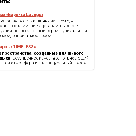
ить:
ых «Барвиха Lounge»
ивающаяся сеть кальянных премиум
мальное внимание к деталям, высокое
укции, первоклассный сервис, уникальный
ревзойдённой атмосферой.
аров «TIMELESS»
 пространства, созданные для живого
дыха.
Безупречное качество, потрясающий
шная атмосфера и индивидуальный подход.