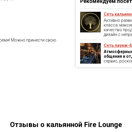
Рекомендуем посет
Сеть кальянн
Активно разв
класса: макси
качество прод
дизайн с неп
время! Можно принести свою
Сеть лаунж-б
Атмосферные
общения и от
сервис, роско
Отзывы о кальянной Fire Lounge