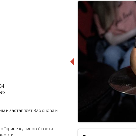
S4
оих
ым и заставляет Вас снова и
о "привередливого" гостя
жности.