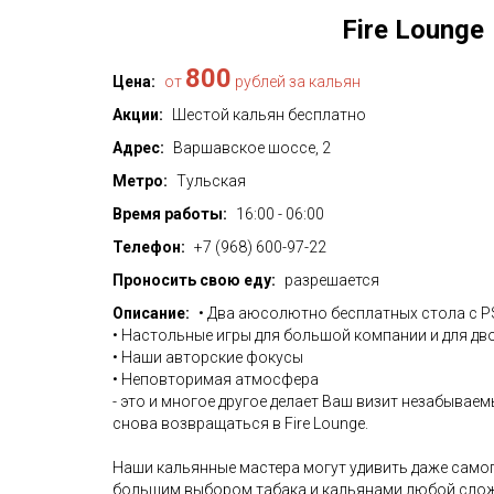
Fire Lounge
800
Цена:
от
рублей за кальян
Акции:
Шестой кальян бесплатно
Адрес:
Варшавское шоссе, 2
Метро:
Тульская
Время работы:
16:00 - 06:00
Телефон:
+7 (968) 600-97-22
Проносить свою еду:
разрешается
Описание:
• Два аюсолютно бесплатных стола с P
• Настольные игры для большой компании и для дв
• Наши авторские фокусы
• Неповторимая атмосфера
- это и многое другое делает Ваш визит незабываем
снова возвращаться в Fire Lounge.
Наши кальянные мастера могут удивить даже самог
большим выбором табака и кальянами любой сло