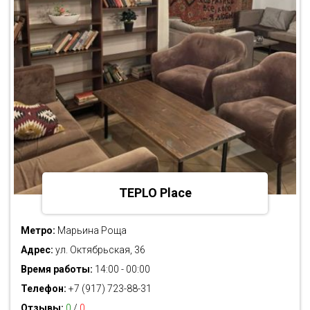
TEPLO Place
Метро:
Марьина Роща
Адрес:
ул. Октябрьская, 36
Время работы:
14:00 - 00:00
Телефон:
+7 (917) 723-88-31
Отзывы:
0
/
0