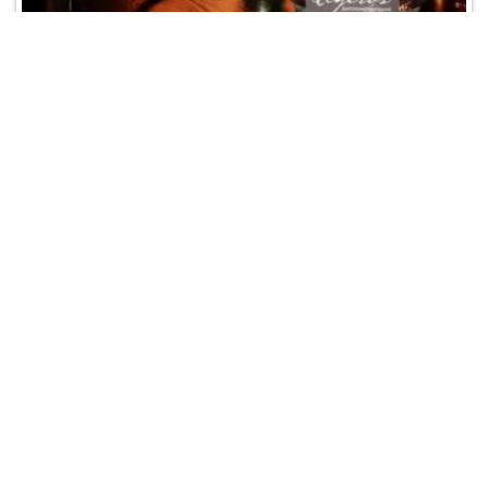
Ligeros CLUB
Акции:
Кальянный безлимит
Метро:
Лубянка
Адрес:
Никольская, 25 (5 этаж)
Время работы:
12:00 - 88:88
Телефон:
+7 (499) 394-09-48
Отзывы:
0
/
0
1500
от
рублей за кальян
Подробнее