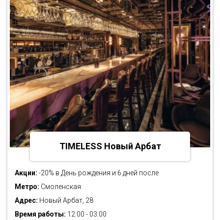
TIMELESS Новый Арбат
Акции:
-20% в День рождения и 6 дней после
Метро:
Смоленская
Адрес:
Новый Арбат, 28
Время работы:
12:00 - 03:00