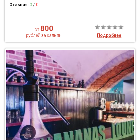
Отзывы:
0
/
0
800
от
рублей за кальян
Подробнее