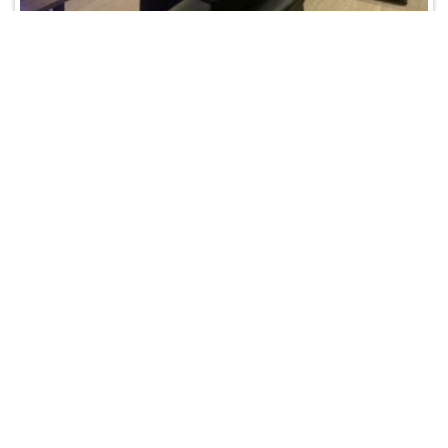
Domik Lounge
Акции:
скидки студентам и в Д/Р
Метро:
Менделеевская
Адрес:
ул. Новослободская 54с5
Время работы:
14:00 - 02:00
Телефон:
+7 (964) 597-57-57
Отзывы:
0
/
0
1300
от
рублей за кальян
Подробнее