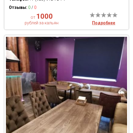
Отзывы:
0
/
0
1000
от
рублей за кальян
Подробнее