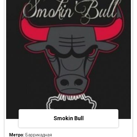
Smokin Bull
Метро:
Баррикадная