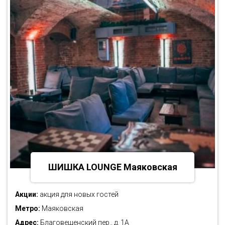
ШИШКА LOUNGE Маяковская
Акции:
акция для новых гостей
Метро:
Маяковская
Адрес:
Благовещенский пер., д. 1А